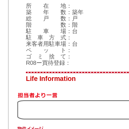
所 在 地
築 年 数
築
年
総 戸 数
戸
階 数
階
駐 車 場
台
駐 車 方 式
来客者用駐車場
台
ペ ッ ト
ゴ ミ 捨 て
R08ー買待登録
Life Information